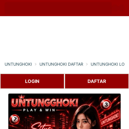
UNTUNGHOKI
UNTUNGHOKI DAFTAR
UNTUNGHOKI LOG
LOGIN
DAFTAR