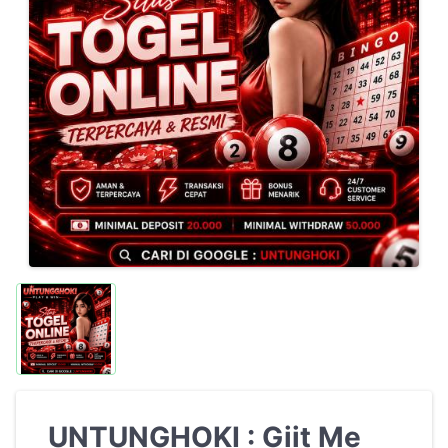
UNTUNGHOKI : Giit Me