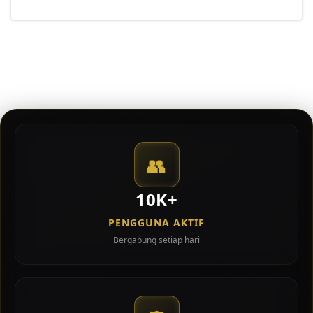
👥
10K+
PENGGUNA AKTIF
Bergabung setiap hari