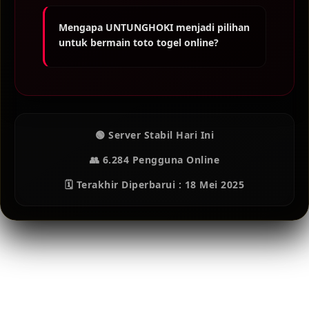
Mengapa UNTUNGHOKI menjadi pilihan
untuk bermain toto togel online?
🟢 Server Stabil Hari Ini
👥 6.284 Pengguna Online
🗓️ Terakhir Diperbarui : 18 Mei 2025