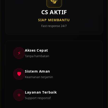
CS AKTIF
SIAP MEMBANTU
Fast response 24/7
Akses Cepat
⚡
Tanpa hambatan
Sistem Aman
🛡️
Keamanan terjamin
Layanan Terbaik
⭐
Support responsif