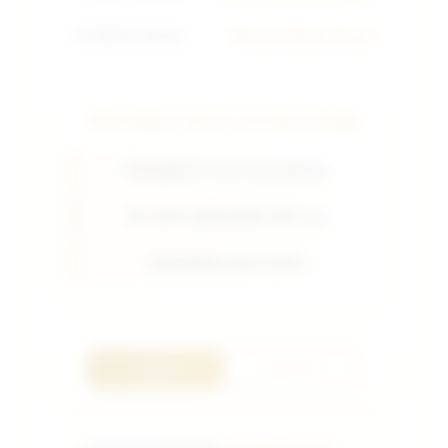
📱
Platform Utama
Hiburan Modal Hemat
PROVIDER TOGEL PALING RESMI
PRAGMATIC PLAY (OLYMPUS)
PG SOFT (MAHJONG WAYS 2)
HABANERO (KOI GATE)
LOGIN
DAFTAR