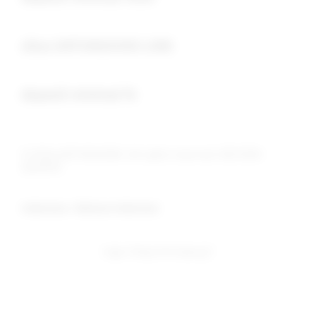
Buka
situs UNTUNGHOKI LINK
Buka
deposit minimal 1k
© 2026 UNTUNGHOKI. All rights reserved. SEO DON
QUIXOTE
Indonesia / Bahasa Indonesia
Ingin Tetap Terhubung?