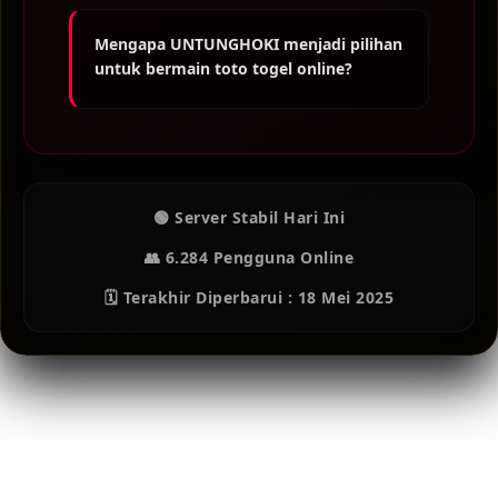
Mengapa UNTUNGHOKI menjadi pilihan
untuk bermain toto togel online?
🟢 Server Stabil Hari Ini
👥 6.284 Pengguna Online
🗓️ Terakhir Diperbarui : 18 Mei 2025