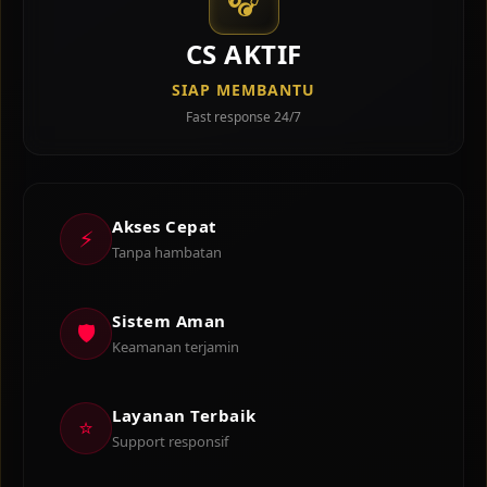
CS AKTIF
SIAP MEMBANTU
Fast response 24/7
Akses Cepat
⚡
Tanpa hambatan
Sistem Aman
🛡️
Keamanan terjamin
Layanan Terbaik
⭐
Support responsif