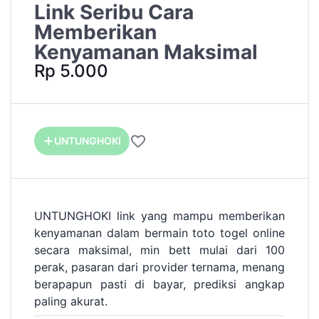
Link Seribu Cara
Memberikan
Kenyamanan Maksimal
Rp 5.000
UNTUNGHOKI
UNTUNGHOKI link yang mampu memberikan
kenyamanan dalam bermain toto togel online
secara maksimal, min bett mulai dari 100
perak, pasaran dari provider ternama, menang
berapapun pasti di bayar, prediksi angkap
paling akurat.