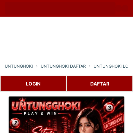
UNTUNGHOKI
UNTUNGHOKI DAFTAR
UNTUNGHOKI LOG
LOGIN
DAFTAR