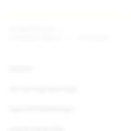
UNTUNGHOKI LOGIN
>
UNTUNGHOKI LINK viral
>
UNTUNGHOKI
Buka
Footer Navigation
Keyword :
Buka
link resmi login akun togel
Buka
togel UNTUNGHOKI login
Buka
deposit minimal 1000