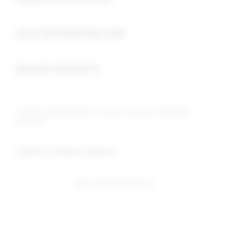
Buka
situs UNTUNGHOKI LINK
Buka
deposit minimal 1k
© 2026 UNTUNGHOKI. All rights reserved. SEO DON
QUIXOTE
Indonesia / Bahasa Indonesia
Ingin Tetap Terhubung?